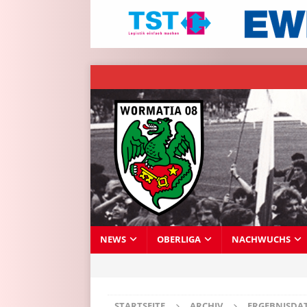
NEWS
OBERLIGA
NACHWUCHS
STARTSEITE
ARCHIV
ERGEBNISDA