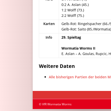
0:2 A. Aslan (45.)
1:2 Wolff (73.)
2:2 Wolff (75.)
Karten
Gelb-Rot: Ringelspacher (66./S
Gelb-Rot: Saito (85./Wormatia
Info
29. Spieltag
Wor­ma­tia Worms II
E. As­lan – A. Gou­las, Rup­cic, H
Weitere Daten
Alle bisherigen Partien der beiden 
© VfR Wormatia Worms