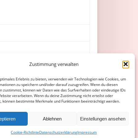
Zustimmung verwalten
, A. As­lan, Boa­teng.
optimales Erlebnis zu bieten, verwenden wir Technologien wie Cookies, um
mationen zu speichern und/oder darauf zuzugreifen. Wenn du diesen
n zustimmst, können wir Daten wie das Surfverhalten oder eindeutige IDs
Website verarbeiten. Wenn du deine Zustimmung nicht erteilst oder
t, können bestimmte Merkmale und Funktionen beeinträchtigt werden.
ATENSCHUTZERKLÄRUNG
COOKIE-RICHTLINIE (EU)
eptieren
Ablehnen
Einstellungen ansehen
Cookie-Richtlinie
Datenschutzerklärung
Impressum