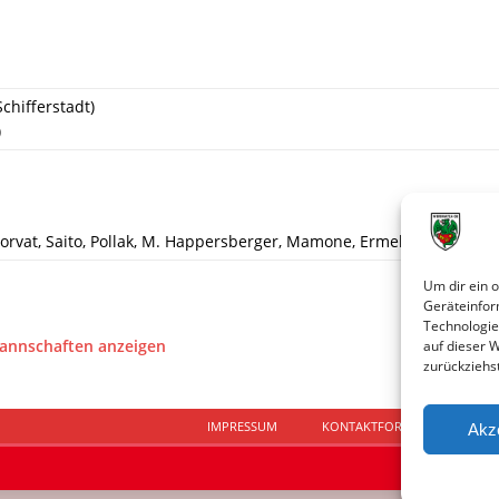
chifferstadt)
)
or­vat, Sai­to, Pol­lak, M. Hap­pers­ber­ger, Ma­mo­ne, Er­mel (64. Mar­sal)
Um dir ein 
Geräteinfor
Technologie
Mannschaften anzeigen
auf dieser 
zurückziehs
IMPRESSUM
KONTAKTFORMULAR
D
Akz