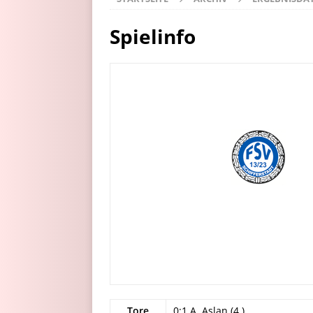
Spielinfo
Tore
0:1 A. Aslan (4.)