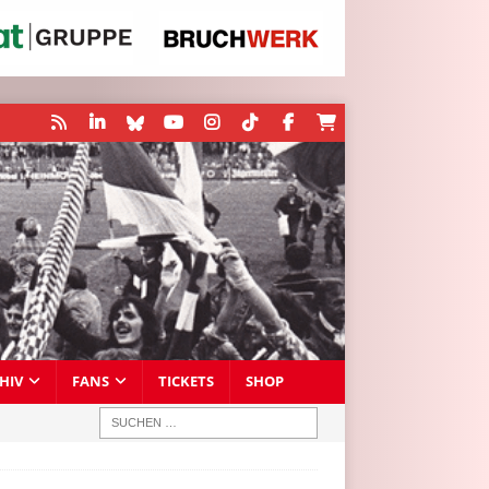
HIV
FANS
TICKETS
SHOP