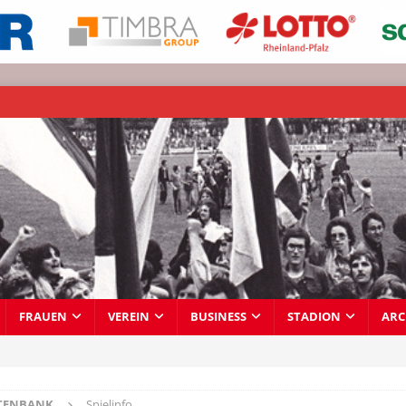
FRAUEN
VEREIN
BUSINESS
STADION
ARC
TENBANK
Spielinfo