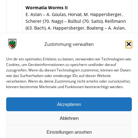
Wormatia Worms II
E. Aslan – A. Goulas, Horvat, M. Happersberger,
Scherer (70. Nagy) – Bülbül (70. Saito), Reißmann
(63. Bach), A. Happersberger, Boateng – A. Aslan,
Matsumoto.
Zustimmung verwalten
Weitere Daten
Um dir ein optimales Erlebnis zu bieten, verwenden wir Technologien wie
Alle bisherigen Partien der beiden Mannschaften
Cookies, um Geräteinformationen zu speichern und/oder darauf
zuzugreifen. Wenn du diesen Technologien zustimmst, können wir Daten
anzeigen
wie das Surfverhalten oder eindeutige IDs auf dieser Website
verarbeiten. Wenn du deine Zustimmung nicht erteilst oder zurückziehst,
Das sagen die Medien zum Spiel
können bestimmte Merkmale und Funktionen beeinträchtigt werden.
Datum
Quelle
Titel
Akzeptieren
24.09.2017
FuPa.net
Hattrick in zehn Minuten
Ablehnen
Einstellungen ansehen