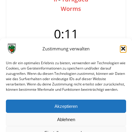
Worms
0:11
Zustimmung verwalten
Tore
Ozemir (4), K. Yücel (3), Keyuonglu (2),
Benmaauous, B. Yücel
Um dir ein optimales Erlebnis zu bieten, verwenden wir Technologien wie
Cookies, um Geräteinformationen zu speichern und/oder darauf
Info
Wormatia nach zwei Verletzungen Mitte der
zuzugreifen. Wenn du diesen Technologien zustimmst, können wir Daten
zweiten Halbzeit nur noch zu neunt.
wie das Surfverhalten oder eindeutige IDs auf dieser Website
verarbeiten. Wenn du deine Zustimmung nicht erteilst oder zurückziehst,
können bestimmte Merkmale und Funktionen beeinträchtigt werden.
Weitere Daten
Akzeptieren
Alle bisherigen Partien der beiden Mannschaften
anzeigen
Ablehnen