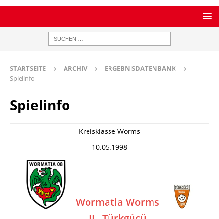
STARTSEITE
ARCHIV
ERGEBNISDATENBANK
Spielinfo
Spielinfo
Kreisklasse Worms
10.05.1998
Wormatia Worms
II
Türkgücü
–