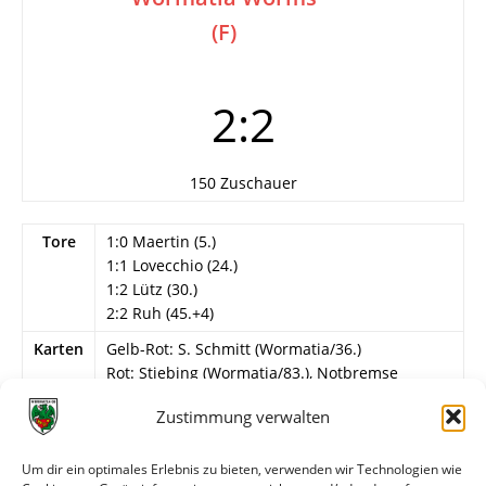
(F)
2:2
150 Zuschauer
Tore
1:0 Maertin (5.)
1:1 Lovecchio (24.)
1:2 Lütz (30.)
2:2 Ruh (45.+4)
Karten
Gelb-Rot: S. Schmitt (Wormatia/36.)
Rot: Stiebing (Wormatia/83.), Notbremse
Info
1. Spieltag
Zustimmung verwalten
Wormatia Worms
Um dir ein optimales Erlebnis zu bieten, verwenden wir Technologien wie
Bätz – Linßen, Boba, Barber (46. Rostami),