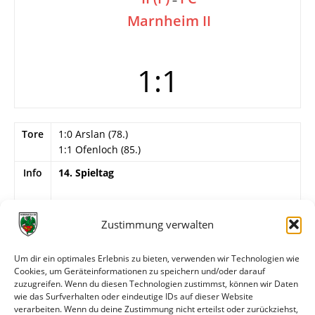
Marnheim II
1:1
Tore
1:0 Arslan (78.)
1:1 Ofenloch (85.)
Info
14. Spieltag
Besondere Vorkommnisse
Fischer (Wormatia) verschießt Foulelfmeter (30.)
Zustimmung verwalten
Wormatia Worms II
Um dir ein optimales Erlebnis zu bieten, verwenden wir Technologien wie
Siemann – Busch, Seebach, Schwickert, Klee,
Cookies, um Geräteinformationen zu speichern und/oder darauf
Westerhout, Raiß, Fugarese, Fischer, Arslan,
zuzugreifen. Wenn du diesen Technologien zustimmst, können wir Daten
Hofmann (54. Heiderich).
wie das Surfverhalten oder eindeutige IDs auf dieser Website
verarbeiten. Wenn du deine Zustimmung nicht erteilst oder zurückziehst,