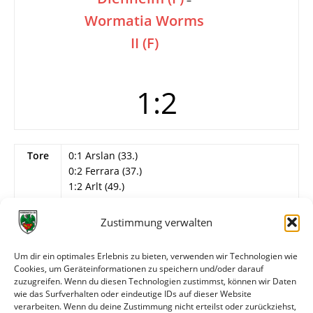
Wormatia Worms
II (F)
1:2
Tore
0:1 Arslan (33.)
0:2 Ferrara (37.)
1:2 Arlt (49.)
Karten
Rot: Forell (Wormatia/90.+2)
Zustimmung verwalten
Info
13. Spieltag
Um dir ein optimales Erlebnis zu bieten, verwenden wir Technologien wie
Wormatia Worms II
Cookies, um Geräteinformationen zu speichern und/oder darauf
Siemann – Busch, Seebach, Schwickert, Klee,
zuzugreifen. Wenn du diesen Technologien zustimmst, können wir Daten
Arslan, Ferrara, Heiderich, Barber, Becke, Forell.
wie das Surfverhalten oder eindeutige IDs auf dieser Website
verarbeiten. Wenn du deine Zustimmung nicht erteilst oder zurückziehst,