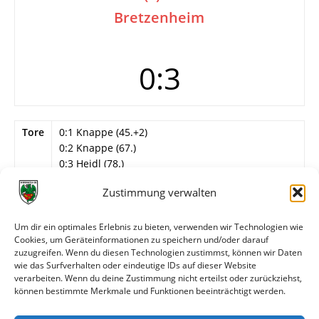
Bretzenheim
0:3
Tore
0:1 Knappe (45.+2)
0:2 Knappe (67.)
0:3 Heidl (78.)
Info
8. Spieltag
Zustimmung verwalten
Wormatia Worms II
Um dir ein optimales Erlebnis zu bieten, verwenden wir Technologien wie
Siemann – Hofmann (66. Busch), Schwickert,
Cookies, um Geräteinformationen zu speichern und/oder darauf
Seebach (70. Lietz), Fugarese, Wolf, Klee, Raiß,
zuzugreifen. Wenn du diesen Technologien zustimmst, können wir Daten
Arslan, Heiderich, Ferrara.
wie das Surfverhalten oder eindeutige IDs auf dieser Website
verarbeiten. Wenn du deine Zustimmung nicht erteilst oder zurückziehst,
können bestimmte Merkmale und Funktionen beeinträchtigt werden.
Weitere Daten