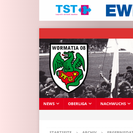
NEWS
OBERLIGA
NACHWUCHS
STARTSEITE
ARCHIV
ERGEBNISDA