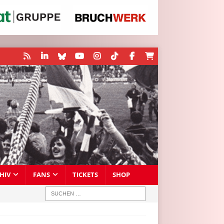
HIV
FANS
TICKETS
SHOP