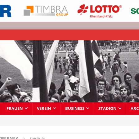
FRAUEN
VEREIN
BUSINESS
STADION
ARC
TENBANK
Spielinfo