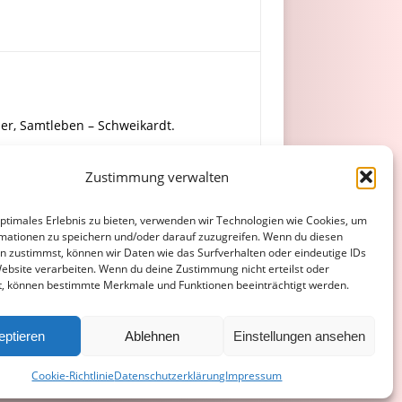
eber, Samtleben – Schweikardt.
Zustimmung verwalten
Chebab) – Bülbül, A. Aslan.
optimales Erlebnis zu bieten, verwenden wir Technologien wie Cookies, um
mationen zu speichern und/oder darauf zuzugreifen. Wenn du diesen
n zustimmst, können wir Daten wie das Surfverhalten oder eindeutige IDs
Website verarbeiten. Wenn du deine Zustimmung nicht erteilst oder
t, können bestimmte Merkmale und Funktionen beeinträchtigt werden.
ATENSCHUTZERKLÄRUNG
COOKIE-RICHTLINIE (EU)
eptieren
Ablehnen
Einstellungen ansehen
Cookie-Richtlinie
Datenschutzerklärung
Impressum