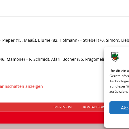
 – Pieper (15. Maaß), Blume (82. Hofmann) – Strebel (70. Simon), Li
(46. Mamone) – F. Schmidt, Afari, Böcher (85. Fragomeli), Bach (76. 
Um dir ein 
Geräteinfor
Technologie
Mannschaften anzeigen
auf dieser 
zurückziehs
IMPRESSUM
KONTAKTFORMULAR
D
Akz