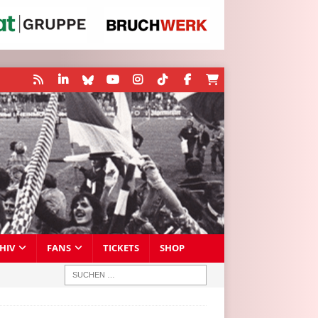
HIV
FANS
TICKETS
SHOP