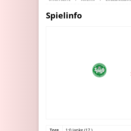
Spielinfo
Tore
1:0 Janke (17.)