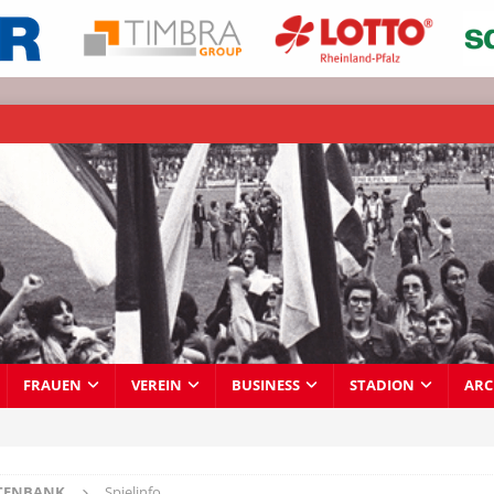
FRAUEN
VEREIN
BUSINESS
STADION
ARC
TENBANK
Spielinfo