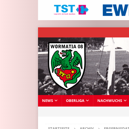
NEWS
OBERLIGA
NACHWUCHS
STARTSEITE
ARCHIV
ERGEBNISDA