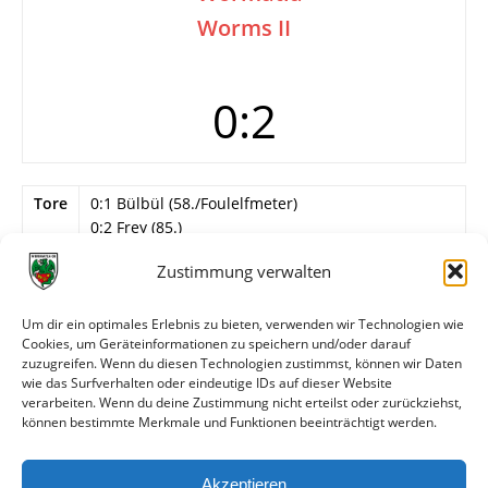
Worms II
0:2
Tore
0:1 Bülbül (58./Foulelfmeter)
0:2 Frey (85.)
Info
15. Spieltag
Zustimmung verwalten
Wormatia Worms II
Um dir ein optimales Erlebnis zu bieten, verwenden wir Technologien wie
N. Reichel – Beck, Horvat, Nagel, Hiyama, Chehab,
Cookies, um Geräteinformationen zu speichern und/oder darauf
Bullinger, Reißmann (80. Frey), Fragomeli (75. N.
zuzugreifen. Wenn du diesen Technologien zustimmst, können wir Daten
Schneider), A. Aslan, Bülbül (64. Matsumoto).
wie das Surfverhalten oder eindeutige IDs auf dieser Website
verarbeiten. Wenn du deine Zustimmung nicht erteilst oder zurückziehst,
können bestimmte Merkmale und Funktionen beeinträchtigt werden.
Weitere Daten
Akzeptieren
Alle bisherigen Partien der beiden Mannschaften