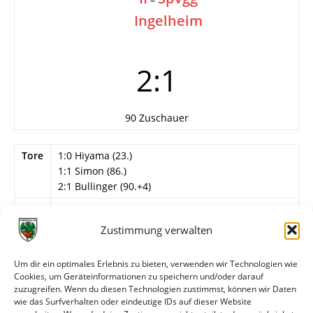
Ingelheim
2:1
90 Zuschauer
Tore
1:0 Hiyama (23.)
1:1 Simon (86.)
2:1 Bullinger (90.+4)
Info
14. Spieltag
Zustimmung verwalten
Wormatia Worms II
Kroll – Beck (60. Chehab), Horvat (55. M.
Um dir ein optimales Erlebnis zu bieten, verwenden wir Technologien wie
Happersberger), Nagel, Emerllahu – Böcher (75.
Cookies, um Geräteinformationen zu speichern und/oder darauf
Bülbül), Bullinger – Hiyama, F. Schmidt, Reißmann
zuzugreifen. Wenn du diesen Technologien zustimmst, können wir Daten
– Matsumoto.
wie das Surfverhalten oder eindeutige IDs auf dieser Website