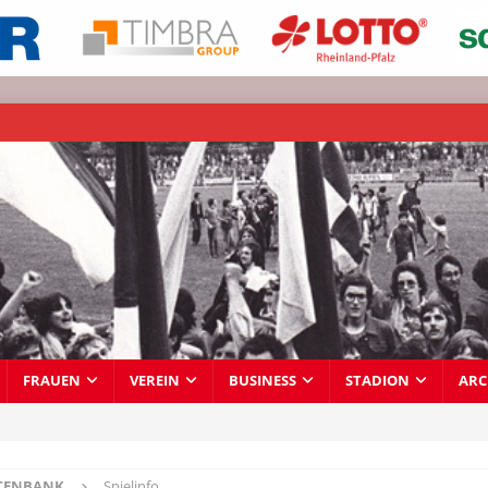
FRAUEN
VEREIN
BUSINESS
STADION
ARC
TENBANK
Spielinfo