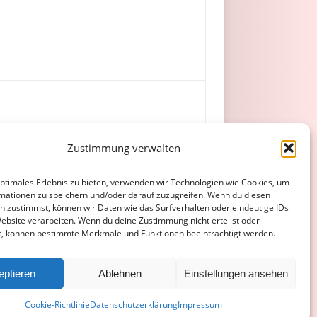
 Happersberger) , Hiyama – Bülbül (89.
Zustimmung verwalten
optimales Erlebnis zu bieten, verwenden wir Technologien wie Cookies, um
mationen zu speichern und/oder darauf zuzugreifen. Wenn du diesen
n zustimmst, können wir Daten wie das Surfverhalten oder eindeutige IDs
Website verarbeiten. Wenn du deine Zustimmung nicht erteilst oder
t, können bestimmte Merkmale und Funktionen beeinträchtigt werden.
ATENSCHUTZERKLÄRUNG
COOKIE-RICHTLINIE (EU)
eptieren
Ablehnen
Einstellungen ansehen
Cookie-Richtlinie
Datenschutzerklärung
Impressum