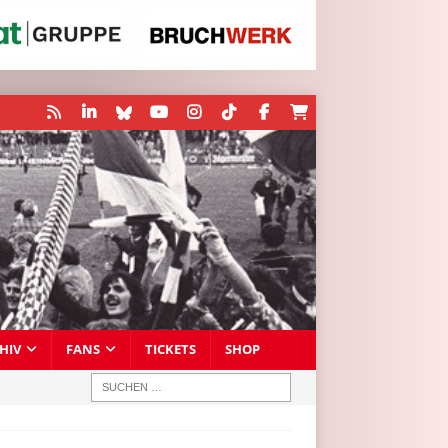
HIV
FANS
TICKETS
SHOP