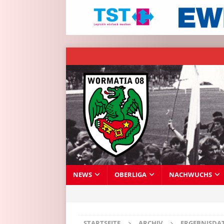
NEWS
OBERLIGA
NACHWUCHS
STARTSEITE
ARCHIV
ERGEBNISDA