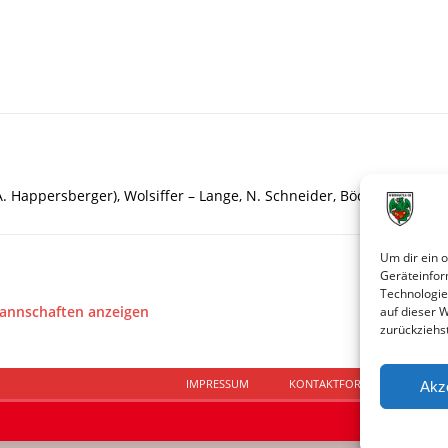
 A. Happersberger), Wolsiffer – Lange, N. Schneider, Böcher (84. M.
Um dir ein 
Geräteinfor
Technologie
Mannschaften anzeigen
auf dieser 
zurückziehs
IMPRESSUM
KONTAKTFORMULAR
D
Akz