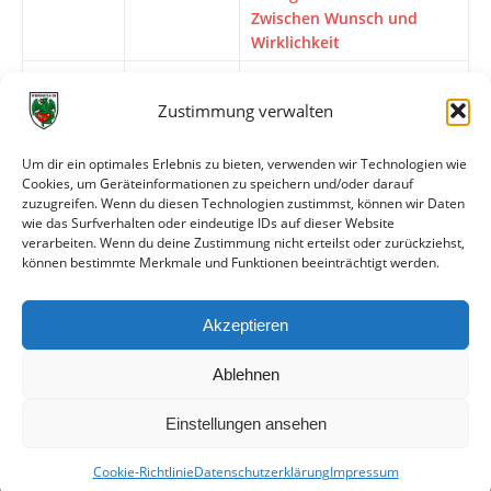
Zwischen Wunsch und
Wirklichkeit
25.09.2016
stuttgarter-
Unentschieden gegen die
kickers.de
Wormatia
Zustimmung verwalten
25.09.2016
FuPa.net
Für Wormatia läuft alles
nach Plan
Um dir ein optimales Erlebnis zu bieten, verwenden wir Technologien wie
Cookies, um Geräteinformationen zu speichern und/oder darauf
24.09.2016
wormatia.de
Einen Punkt aus Stuttgart
zuzugreifen. Wenn du diesen Technologien zustimmst, können wir Daten
entführt
wie das Surfverhalten oder eindeutige IDs auf dieser Website
verarbeiten. Wenn du deine Zustimmung nicht erteilst oder zurückziehst,
23.09.2016
FuPa.net
Torschütze ohne
können bestimmte Merkmale und Funktionen beeinträchtigt werden.
Ansprüche
23.09.2016
wormatia.de
Wormatia zu Gast bei den
Akzeptieren
Stuttgarter Kickers
Ablehnen
Einstellungen ansehen
Cookie-Richtlinie
Datenschutzerklärung
Impressum
© VfR Wormatia Worms