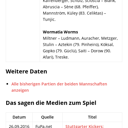
Kaffenberger, Schulz, Scioscia – Blank,
Abruscia – Sène (68. Pfeiffer),
Mannström, Küley (83. Celiktas) –
Tunjic.
Wormatia Worms
Miltner – Ludmann, Auracher, Metzger,
Stulin – Aztekin (79. Pinheiro), Köksal,
Gopko (79. Güclü), Saiti – Dorow (90.
Afari), Treske.
Weitere Daten
Alle bisherigen Partien der beiden Mannschaften
anzeigen
Das sagen die Medien zum Spiel
Datum
Quelle
Titel
26.09.2016
FuPa.net
Stuttgarter Kickers: