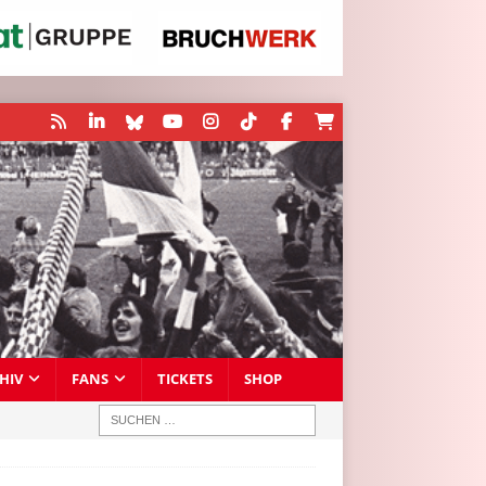
HIV
FANS
TICKETS
SHOP