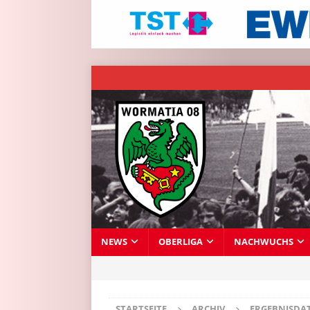
NEWS
OBERLIGA
NACHWUCHS
STARTSEITE
ARCHIV
ERGEBNISDA