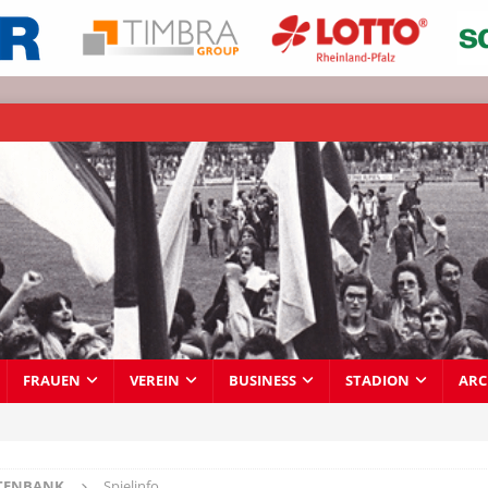
FRAUEN
VEREIN
BUSINESS
STADION
ARC
TENBANK
Spielinfo