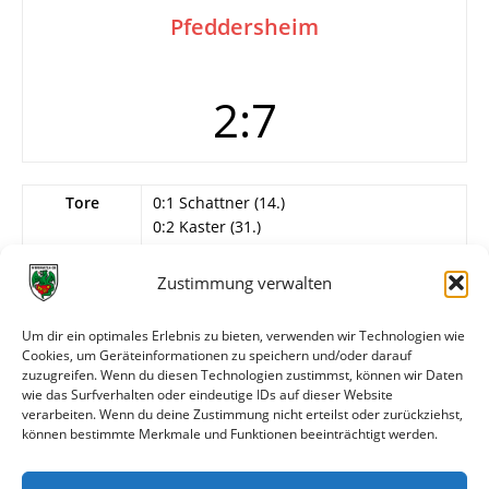
Pfeddersheim
2:7
Tore
0:1 Schattner (14.)
0:2 Kaster (31.)
0:3 Gotel (48.)
0:4 Aztekin (68.)
Zustimmung verwalten
0:5 Aztekin (71.)
0:6 Gotel (72.)
Um dir ein optimales Erlebnis zu bieten, verwenden wir Technologien wie
0:7 Aztekin (78.)
Cookies, um Geräteinformationen zu speichern und/oder darauf
1:7 Matijevic (83.)
zuzugreifen. Wenn du diesen Technologien zustimmst, können wir Daten
2:7 A. Aslan (88.)
wie das Surfverhalten oder eindeutige IDs auf dieser Website
verarbeiten. Wenn du deine Zustimmung nicht erteilst oder zurückziehst,
können bestimmte Merkmale und Funktionen beeinträchtigt werden.
Weitere Daten