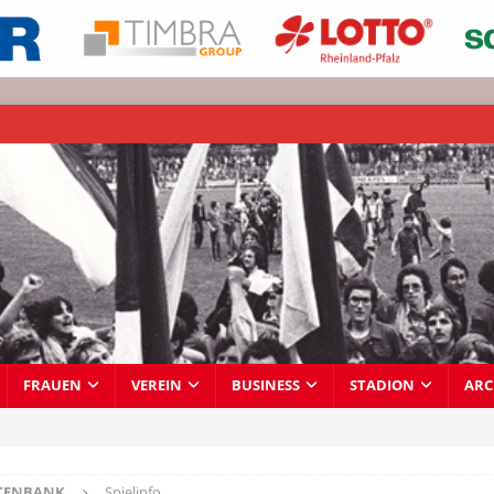
FRAUEN
VEREIN
BUSINESS
STADION
ARC
TENBANK
Spielinfo