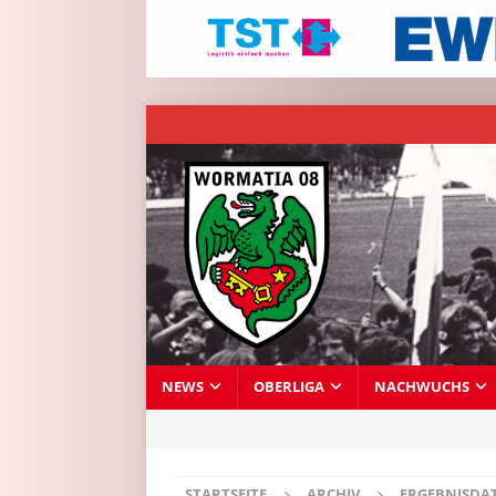
NEWS
OBERLIGA
NACHWUCHS
STARTSEITE
ARCHIV
ERGEBNISDA