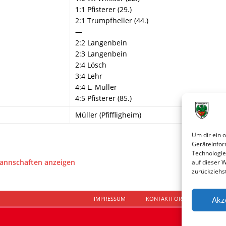
1:1 Pfisterer (29.)
2:1 Trumpfheller (44.)
—
2:2 Langenbein
2:3 Langenbein
2:4 Lösch
3:4 Lehr
4:4 L. Müller
4:5 Pfisterer (85.)
Müller (Pfiffligheim)
Um dir ein 
Geräteinfor
Technologie
Mannschaften anzeigen
auf dieser 
zurückziehs
IMPRESSUM
KONTAKTFORMULAR
D
Akz