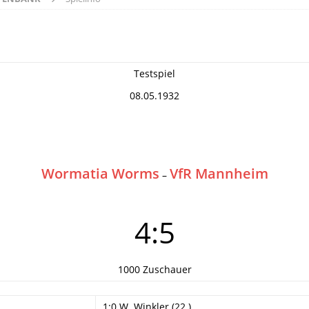
Testspiel
08.05.1932
Wormatia Worms
VfR Mannheim
–
4:5
1000 Zuschauer
1:0 W. Winkler (22.)