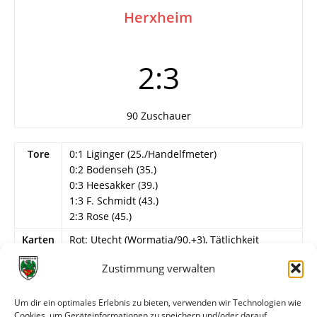
Herxheim
2:3
90 Zuschauer
Tore
0:1 Liginger (25./Handelfmeter)
0:2 Bodenseh (35.)
0:3 Heesakker (39.)
1:3 F. Schmidt (43.)
2:3 Rose (45.)
Karten
Rot: Utecht (Wormatia/90.+3), Tätlichkeit
Info
29. Spieltag
Zustimmung verwalten
Wormatia Worms II
Um dir ein optimales Erlebnis zu bieten, verwenden wir Technologien wie
Utecht – J. Hofmann, Bullinger, Nagel, A. Kraft,
Cookies, um Geräteinformationen zu speichern und/oder darauf