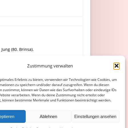
 Jung (80. Brinsa).
Zustimmung verwalten
mmer (69. Braner) – Dier, Laube, Janzon.
optimales Erlebnis zu bieten, verwenden wir Technologien wie Cookies, um
mationen zu speichern und/oder darauf zuzugreifen. Wenn du diesen
n zustimmst, können wir Daten wie das Surfverhalten oder eindeutige IDs
Website verarbeiten. Wenn du deine Zustimmung nicht erteilst oder
t, können bestimmte Merkmale und Funktionen beeinträchtigt werden.
ATENSCHUTZERKLÄRUNG
COOKIE-RICHTLINIE (EU)
eptieren
Ablehnen
Einstellungen ansehen