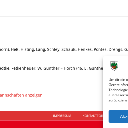
hhorn), Heß, Histing, Lang, Schley, Schauß, Henkes, Pontes, Drengs, G.
dtke, Fetkenheuer, W. Günther – Horch (46. E. Günther), M. Volk, La
Um dir ein 
Geräteinfor
Technologie
Mannschaften anzeigen
auf dieser 
zurückziehs
IMPRESSUM
KONTAKTFORMULAR
D
Akz