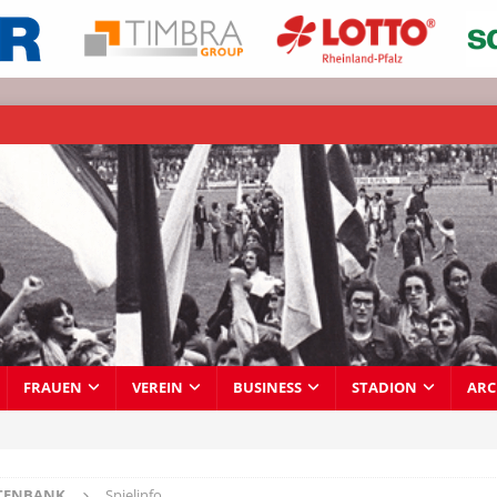
FRAUEN
VEREIN
BUSINESS
STADION
ARC
TENBANK
Spielinfo