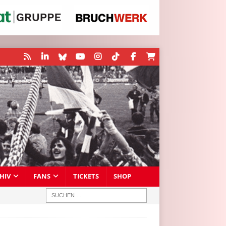
HIV
FANS
TICKETS
SHOP