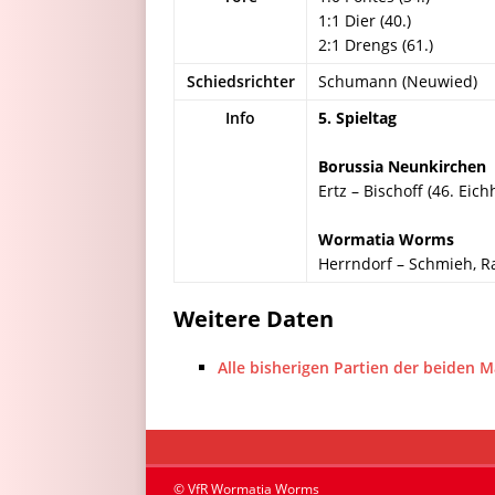
1:1 Dier (40.)
2:1 Drengs (61.)
Schiedsrichter
Schumann (Neuwied)
Info
5. Spieltag
Borussia Neunkirchen
Ertz – Bischoff (46. Eic
Wormatia Worms
Herrndorf – Schmieh, Ra
Weitere Daten
Alle bisherigen Partien der beiden 
© VfR Wormatia Worms