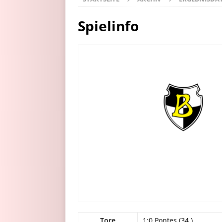
Spielinfo
Tore
1:0 Pontes (34.)