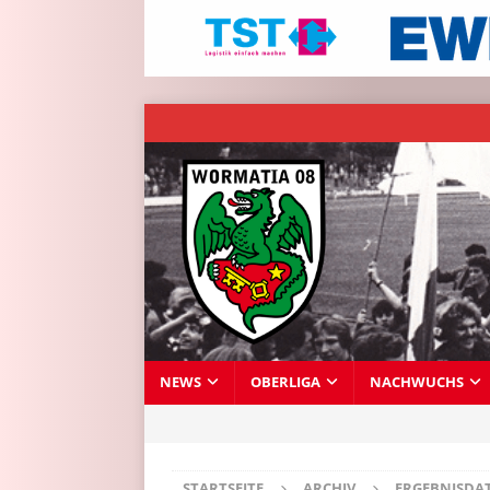
NEWS
OBERLIGA
NACHWUCHS
STARTSEITE
ARCHIV
ERGEBNISDA