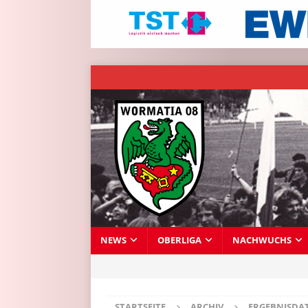
NEWS
OBERLIGA
NACHWUCHS
STARTSEITE
ARCHIV
ERGEBNISDA