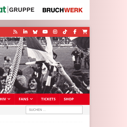
HIV
FANS
TICKETS
SHOP