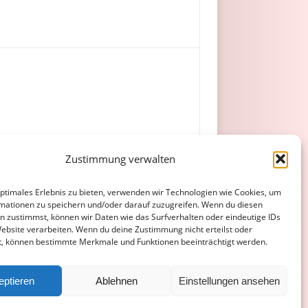
Zustimmung verwalten
ar, A. Aslan (74. D. Schwarz).
optimales Erlebnis zu bieten, verwenden wir Technologien wie Cookies, um
mationen zu speichern und/oder darauf zuzugreifen. Wenn du diesen
n zustimmst, können wir Daten wie das Surfverhalten oder eindeutige IDs
Website verarbeiten. Wenn du deine Zustimmung nicht erteilst oder
t, können bestimmte Merkmale und Funktionen beeinträchtigt werden.
ATENSCHUTZERKLÄRUNG
COOKIE-RICHTLINIE (EU)
eptieren
Ablehnen
Einstellungen ansehen