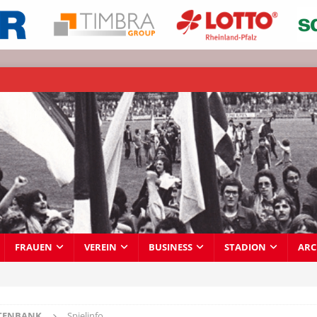
FRAUEN
VEREIN
BUSINESS
STADION
ARC
TENBANK
Spielinfo