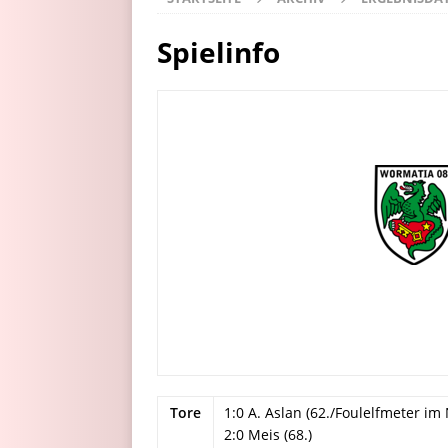
Spielinfo
Tore
1:0 A. Aslan (62./Foulelfmeter i
2:0 Meis (68.)