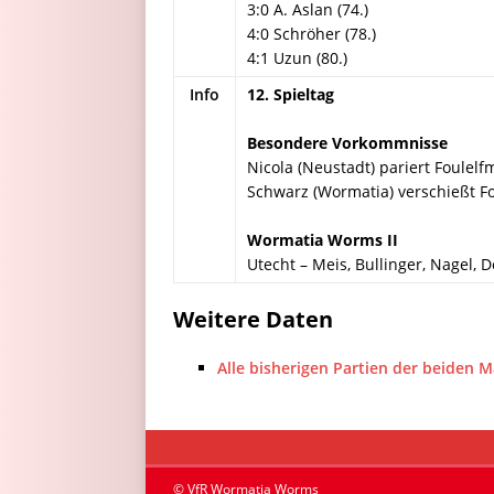
3:0 A. Aslan (74.)
4:0 Schröher (78.)
4:1 Uzun (80.)
Info
12. Spieltag
Besondere Vorkommnisse
Nicola (Neustadt) pariert Foulel
Schwarz (Wormatia) verschießt Fo
Wormatia Worms II
Utecht – Meis, Bullinger, Nagel, D
Weitere Daten
Alle bisherigen Partien der beiden 
© VfR Wormatia Worms