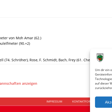
fmeter von Moh Amar (62.)
ulelfmeter (90.+2)
ell (74. Schröher), Rose, F. Schmidt, Bach, Frey (61. Chehab), Moh Am
Um dir ein 
Geräteinfor
Technologie
Mannschaften anzeigen
auf dieser 
zurückziehs
IMPRESSUM
KONTAKTFORMULAR
D
Akz