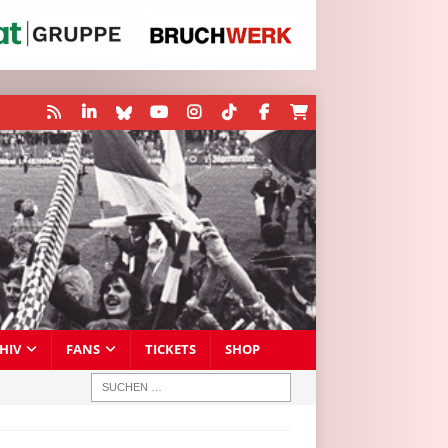
HIV
FANS
TICKETS
SHOP