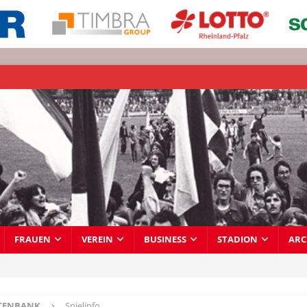
FRAUEN
VEREIN
BUSINESS
STADION
ARC
TENBANK
Spielinfo