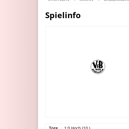
Spielinfo
Tore
1:0 Hoch (10.)