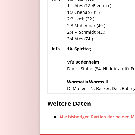
1:1 Ates (18./Eigentor)
1:2 Chehab (31.)
2:2 Hoch (32.)
2:3 Moh Amar (40.)
2:4 F. Schmidt (42.)
3:4 Ates (74.)
Info
10. Spieltag
VfB Bodenheim
Dörr – Stabel (84. Hildebrandt), P
Wormatia Worms II
D. Müller – N. Becker, Dell, Bullin
Weitere Daten
Alle bisherigen Partien der beiden 