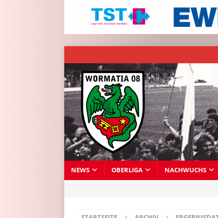
NEWS
OBERLIGA
NACHWUCHS
STARTSEITE
ARCHIV
ERGEBNISDA