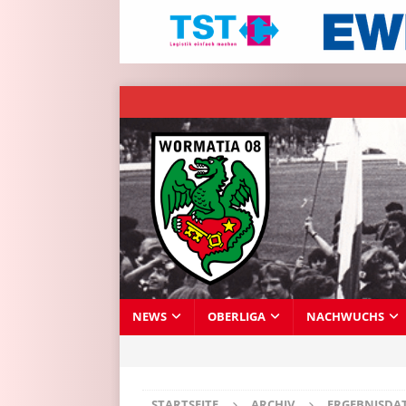
NEWS
OBERLIGA
NACHWUCHS
STARTSEITE
ARCHIV
ERGEBNISDA