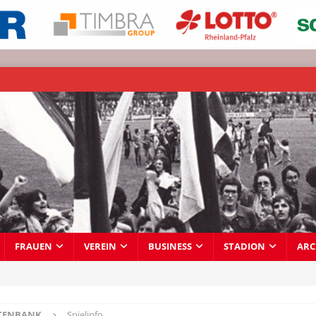
FRAUEN
VEREIN
BUSINESS
STADION
ARC
TENBANK
Spielinfo