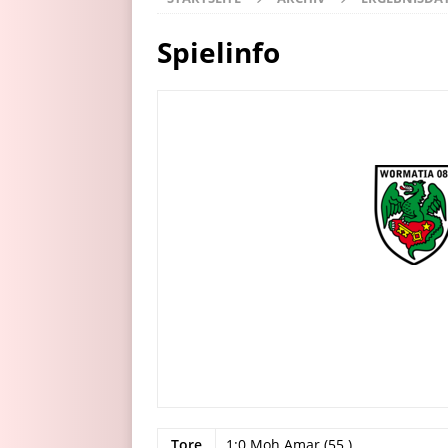
Spielinfo
Tore
1:0 Moh Amar (55.)