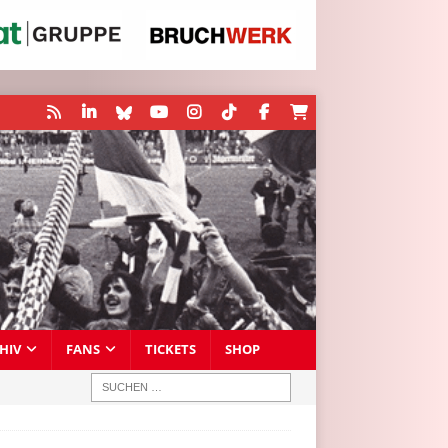
HIV
FANS
TICKETS
SHOP