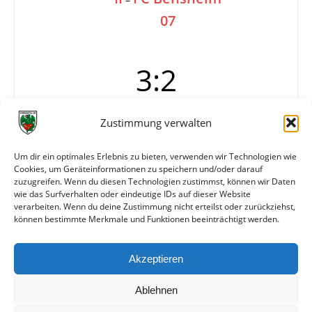
07
3:2
Zustimmung verwalten
Tore
1:0 Dell (35.)
1:1 Frölich (59./Elfmeter)
Um dir ein optimales Erlebnis zu bieten, verwenden wir Technologien wie
2:1 F. Schmidt (69.)
Cookies, um Geräteinformationen zu speichern und/oder darauf
3:1 A. Aslan (79.)
zuzugreifen. Wenn du diesen Technologien zustimmst, können wir Daten
3:2 Rettig (88.)
wie das Surfverhalten oder eindeutige IDs auf dieser Website
verarbeiten. Wenn du deine Zustimmung nicht erteilst oder zurückziehst,
können bestimmte Merkmale und Funktionen beeinträchtigt werden.
Weitere Daten
Akzeptieren
Alle bisherigen Partien der beiden Mannschaften
anzeigen
Ablehnen