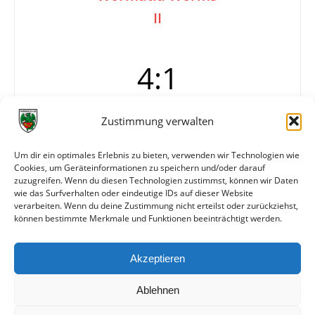
II
4:1
Zustimmung verwalten
Tore
1:0 Tasch (3.)
2:0 Klapper (55.)
Um dir ein optimales Erlebnis zu bieten, verwenden wir Technologien wie
2:1 Frey (75.)
Cookies, um Geräteinformationen zu speichern und/oder darauf
3:1 Keyhanfar (82.)
zuzugreifen. Wenn du diesen Technologien zustimmst, können wir Daten
4:1 Klapper (84.)
wie das Surfverhalten oder eindeutige IDs auf dieser Website
verarbeiten. Wenn du deine Zustimmung nicht erteilst oder zurückziehst,
können bestimmte Merkmale und Funktionen beeinträchtigt werden.
Weitere Daten
Akzeptieren
Alle bisherigen Partien der beiden Mannschaften
anzeigen
Ablehnen