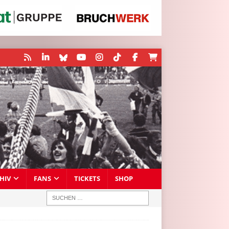
HIV
FANS
TICKETS
SHOP