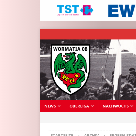
NEWS
OBERLIGA
NACHWUCHS
STARTSEITE
ARCHIV
ERGEBNISDA