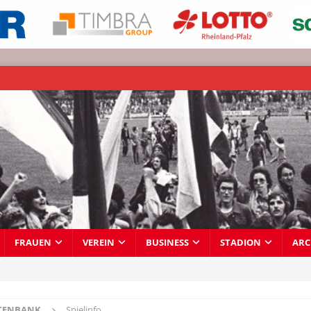
FRAUEN
VEREIN
BUSINESS
STADION
ARC
TENBANK
Spielinfo