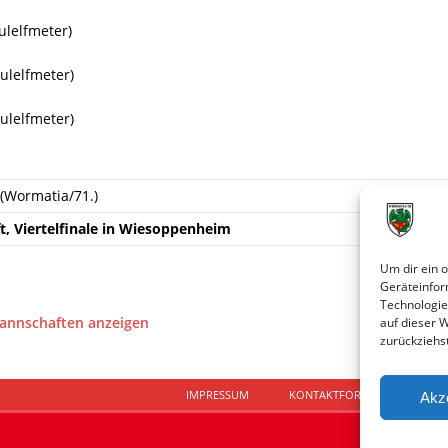
ulelfmeter)
oulelfmeter)
oulelfmeter)
(Wormatia/71.)
t, Viertelfinale in Wiesoppenheim
Um dir ein 
Geräteinfor
Technologie
Mannschaften anzeigen
auf dieser 
zurückziehs
IMPRESSUM
KONTAKTFORMULAR
D
Akz