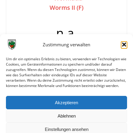
Worms II (F)
n.a.
Zustimmung verwalten
Info
*Spiele gegen Bretzenheim II ohne Wertung
Um dir ein optimales Erlebnis zu bieten, verwenden wir Technologien wie
Cookies, um Geräteinformationen zu speichern und/oder darauf
Mangels genug Spielerinnen trat Wormatia nicht
zuzugreifen. Wenn du diesen Technologien zustimmst, können wir Daten
an.
wie das Surfverhalten oder eindeutige IDs auf dieser Website
verarbeiten. Wenn du deine Zustimmung nicht erteilst oder zurückziehst,
können bestimmte Merkmale und Funktionen beeinträchtigt werden.
Weitere Daten
Akzeptieren
Alle bisherigen Partien der beiden Mannschaften
anzeigen
Ablehnen
Einstellungen ansehen