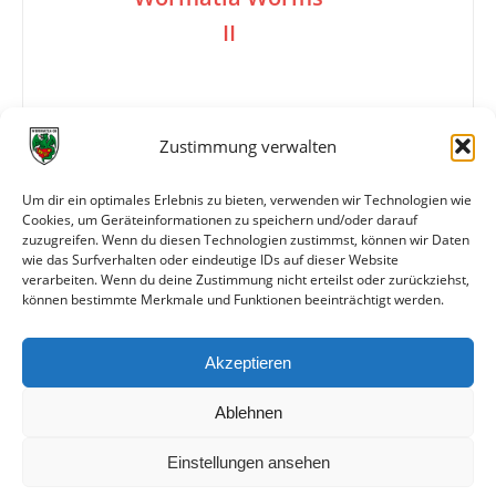
II
1:2
Zustimmung verwalten
Um dir ein optimales Erlebnis zu bieten, verwenden wir Technologien wie
Tore
1:0 Fries (16.)
Cookies, um Geräteinformationen zu speichern und/oder darauf
1:1 (52.)
zuzugreifen. Wenn du diesen Technologien zustimmst, können wir Daten
1:2 (85.)
wie das Surfverhalten oder eindeutige IDs auf dieser Website
verarbeiten. Wenn du deine Zustimmung nicht erteilst oder zurückziehst,
können bestimmte Merkmale und Funktionen beeinträchtigt werden.
Weitere Daten
Akzeptieren
Alle bisherigen Partien der beiden Mannschaften
anzeigen
Ablehnen
Einstellungen ansehen