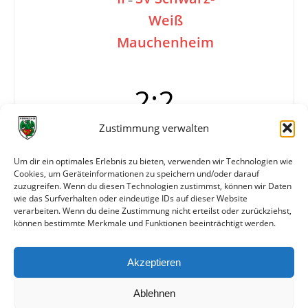
Weiß
Mauchenheim
2:2
Zustimmung verwalten
Tore
1:0 Neumann (47.)
Um dir ein optimales Erlebnis zu bieten, verwenden wir Technologien wie
2:0 Neumann (60.)
Cookies, um Geräteinformationen zu speichern und/oder darauf
2:1 Schüttler (Eigentor)
zuzugreifen. Wenn du diesen Technologien zustimmst, können wir Daten
2:2 Schüttler (75./Eigentor)
wie das Surfverhalten oder eindeutige IDs auf dieser Website
verarbeiten. Wenn du deine Zustimmung nicht erteilst oder zurückziehst,
können bestimmte Merkmale und Funktionen beeinträchtigt werden.
Weitere Daten
Akzeptieren
Alle bisherigen Partien der beiden Mannschaften
anzeigen
Ablehnen