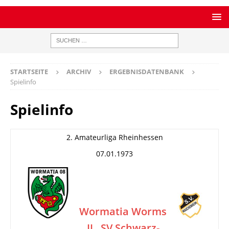
STARTSEITE
ARCHIV
ERGEBNISDATENBANK
Spielinfo
Spielinfo
2. Amateurliga Rheinhessen
07.01.1973
Wormatia Worms
II
SV Schwarz-
–