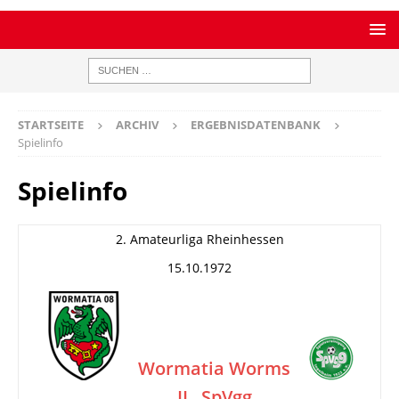
STARTSEITE
ARCHIV
ERGEBNISDATENBANK
Spielinfo
Spielinfo
2. Amateurliga Rheinhessen
15.10.1972
Wormatia Worms
II
SpVgg
–