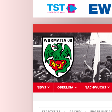
NEWS
OBERLIGA
NACHWUCHS
STARTSEITE
ARCHIV
ERGEBNISDA