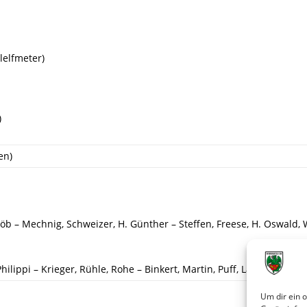
lelfmeter)
)
en)
 Löb – Mechnig, Schweizer, H. Günther – Steffen, Freese, H. Oswald, 
Philippi – Krieger, Rühle, Rohe – Binkert, Martin, Puff, Lambert, Alber
Um dir ein 