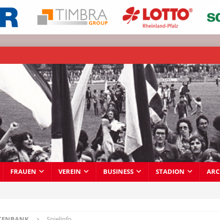
FRAUEN
VEREIN
BUSINESS
STADION
ARC
TENBANK
Spielinfo