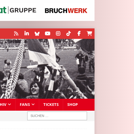
HIV
FANS
TICKETS
SHOP