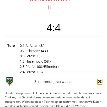
II
4:4
Tore
0:1 A. Aslan (3.)
0:2 Schröher (43.)
0:3 Fotescu (55.)
1:3 Huseinovic (58.)
2:3 Pfeifer (66./Elfmeter)
2:4 Fotescu (67.)
3:4 Saltzer (82.)
Zustimmung verwalten
4:4 Georgi (90.)
Info
Wormatia Worms II
Um dir ein optimales Erlebnis zu bieten, verwenden wir Technologien wie
Utecht – A. Kraft, Beck, Dell, Cuc, Thiel, Schröher,
Cookies, um Geräteinformationen zu speichern und/oder darauf
Meis, Fotescu, A. Aslan (52. F. Schmidt), Atacan
zuzugreifen. Wenn du diesen Technologien zustimmst, können wir Daten
(55. Juric).
wie das Surfverhalten oder eindeutige IDs auf dieser Website