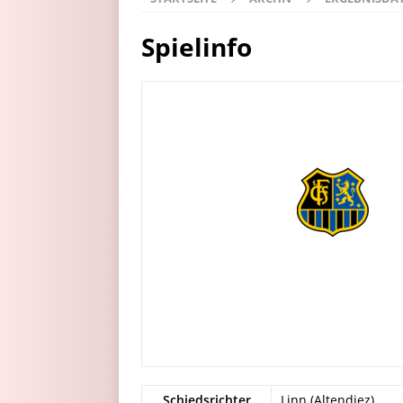
Spielinfo
Schiedsrichter
Linn (Altendiez)