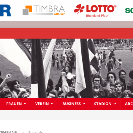
FRAUEN
VEREIN
BUSINESS
STADION
ARC
TENBANK
Spielinfo