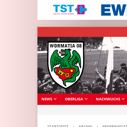
NEWS
OBERLIGA
NACHWUCHS
STARTSEITE
ARCHIV
ERGEBNISDA