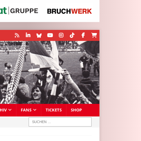
HIV
FANS
TICKETS
SHOP