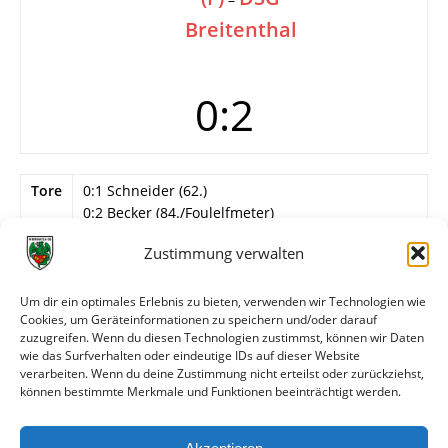
Breitenthal
0:2
Tore
0:1 Schneider (62.)
0:2 Becker (84./Foulelfmeter)
Info
6. Spieltag
Zustimmung verwalten
Wormatia Worms
Um dir ein optimales Erlebnis zu bieten, verwenden wir Technologien wie
Bätz – S. Achtmann, May, Fuchs, Diesperger,
Cookies, um Geräteinformationen zu speichern und/oder darauf
Magin, Flatter, Greiner, Lomb (33. Vowinkel),
zuzugreifen. Wenn du diesen Technologien zustimmst, können wir Daten
Radtke, Dexler.
wie das Surfverhalten oder eindeutige IDs auf dieser Website
verarbeiten. Wenn du deine Zustimmung nicht erteilst oder zurückziehst,
können bestimmte Merkmale und Funktionen beeinträchtigt werden.
Weitere Daten