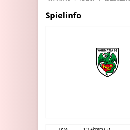
Spielinfo
Tore
1:0 Akcam (3.)