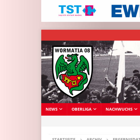
NEWS
OBERLIGA
NACHWUCHS
STARTSEITE
ARCHIV
ERGEBNISDA