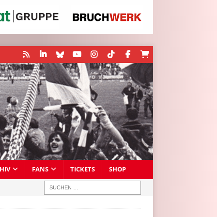
HIV
FANS
TICKETS
SHOP