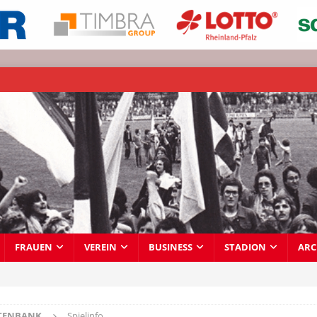
FRAUEN
VEREIN
BUSINESS
STADION
ARC
TENBANK
Spielinfo