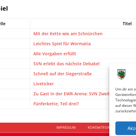
iel
lle
Titel
Mit der Kette wie am Schnürchen
Leichtes Spiel für Wormatia
Alle Vorgaben erfüllt
SVN erlebt das nächste Debakel
Schnell auf der Siegerstraße
Liveticker
Um dir ein 
Zu Gast in der EWR-Arena: SVN Zweibrücken
Geräteinfor
Technologie
Fünferkette, Teil drei?
auf dieser 
zurückziehs
IMPRESSUM
KONTAKTFORMULAR
D
Akz