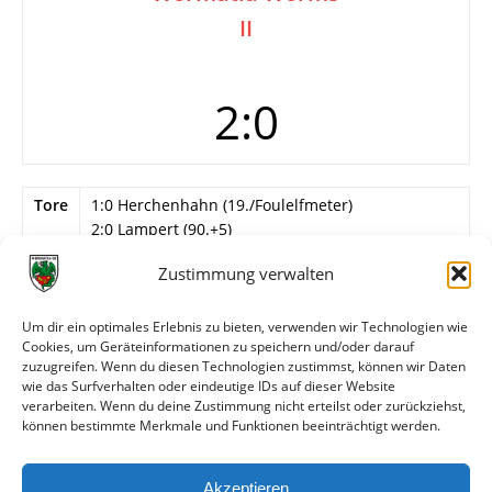
II
2:0
Tore
1:0 Herchenhahn (19./Foulelfmeter)
2:0 Lampert (90.+5)
Info
17. Spieltag
Zustimmung verwalten
Wormatia Worms II
Um dir ein optimales Erlebnis zu bieten, verwenden wir Technologien wie
D. Müller – Nagy, Thiel, Cuc, A. Kraft (80. Meis), B.
Cookies, um Geräteinformationen zu speichern und/oder darauf
Weisenborn, Rose (46. Bullinger), Dell, Moh Amar
zuzugreifen. Wenn du diesen Technologien zustimmst, können wir Daten
(70. Vrbarac), Basyouni, Schröher.
wie das Surfverhalten oder eindeutige IDs auf dieser Website
verarbeiten. Wenn du deine Zustimmung nicht erteilst oder zurückziehst,
können bestimmte Merkmale und Funktionen beeinträchtigt werden.
Weitere Daten
Akzeptieren
Alle bisherigen Partien der beiden Mannschaften