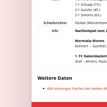
1:1 Schupp (19.)
2:1 Gutzler (45.)
3:1 Simonis (65.)
Schiedsrichter
Föckler (Weisenhei
Info
Nachholspiel vom 2
Wormatia Worms
Kuhnert – Günther, K
1. FC Kaiserslaute
Graf – Ahrens, Paulu
Weitere Daten
Alle bisherigen Partien der beiden 