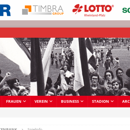
FRAUEN
VEREIN
BUSINESS
STADION
ARC
TENBANK
Spielinfo