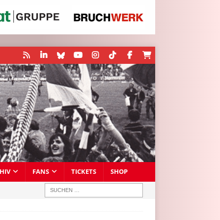
HIV
FANS
TICKETS
SHOP