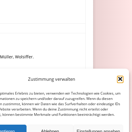
Müller, Wolsiffer.
s, Mohr.
Zustimmung verwalten
optimales Erlebnis zu bieten, verwenden wir Technologien wie Cookies, um
mationen zu speichern und/oder darauf zuzugreifen. Wenn du diesen
n zustimmst, können wir Daten wie das Surfverhalten oder eindeutige IDs
Website verarbeiten. Wenn du deine Zustimmung nicht erteilst oder
t, können bestimmte Merkmale und Funktionen beeinträchtigt werden.
ATENSCHUTZERKLÄRUNG
COOKIE-RICHTLINIE (EU)
eptieren
Ablehnen
Einstellungen ansehen