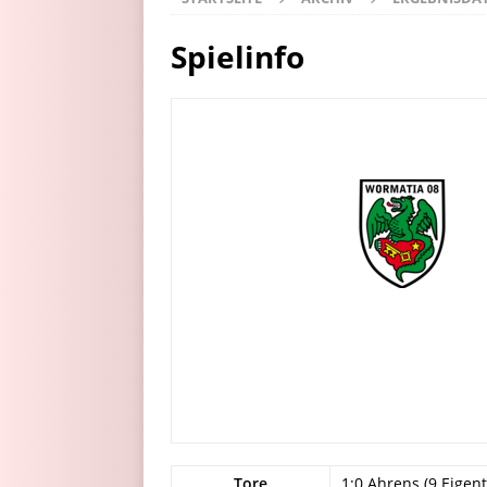
Spielinfo
Tore
1:0 Ahrens (9.Eigent