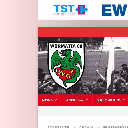
NEWS
OBERLIGA
NACHWUCHS
STARTSEITE
ARCHIV
ERGEBNISDA