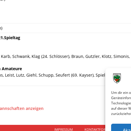
m)
1.Spieltag
arb, Schwank, Klag (24. Schlösser), Braun, Gutzler, Klotz, Simonis, 
rn Amateure
s, Leist, Lutz, Giehl, Schupp, Seufert (69. Kayser), Spielberger, Grie
Um dir ein 
Geräteinfor
Technologie
Mannschaften anzeigen
auf dieser 
zurückziehs
IMPRESSUM
KONTAKTFORMULAR
D
Akz