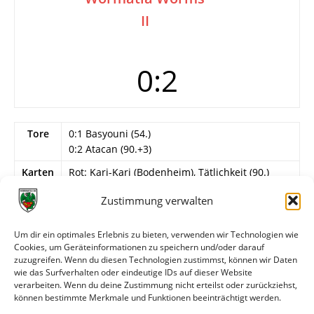
II
0:2
Tore
0:1 Basyouni (54.)
0:2 Atacan (90.+3)
Karten
Rot: Kari-Kari (Bodenheim), Tätlichkeit (90.)
Info
12. Spieltag
Zustimmung verwalten
Wormatia Worms II
Um dir ein optimales Erlebnis zu bieten, verwenden wir Technologien wie
D. Müller – Nagy, A. Kraft, Beck, Cuc, Rose (80.
Cookies, um Geräteinformationen zu speichern und/oder darauf
Meis), Moh Amar, Basyouni, Iberdemaj (72.
zuzugreifen. Wenn du diesen Technologien zustimmst, können wir Daten
Vrbarac), Thiel, Schröher (87. Atacan).
wie das Surfverhalten oder eindeutige IDs auf dieser Website
verarbeiten. Wenn du deine Zustimmung nicht erteilst oder zurückziehst,
können bestimmte Merkmale und Funktionen beeinträchtigt werden.
Weitere Daten