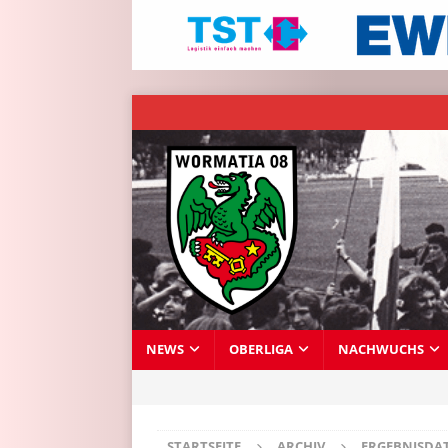
NEWS
OBERLIGA
NACHWUCHS
STARTSEITE
ARCHIV
ERGEBNISDA