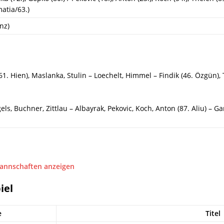
atia/63.)
nz)
1. Hien), Maslanka, Stulin – Loechelt, Himmel – Findik (46. Özgün), 
s, Buchner, Zittlau – Albayrak, Pekovic, Koch, Anton (87. Aliu) – Gar
Mannschaften anzeigen
iel
e
Titel