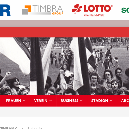
FRAUEN
VEREIN
BUSINESS
STADION
ARC
TENBANK
Spielinfo