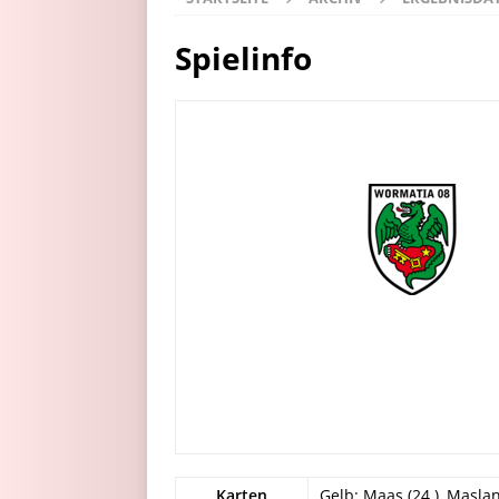
Spielinfo
Karten
Gelb: Maas (24.), Maslanka