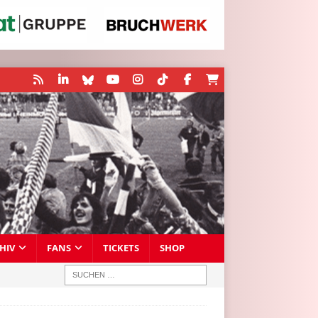
HIV
FANS
TICKETS
SHOP