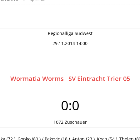
Regionalliga Südwest
29.11.2014 14:00
Wormatia Worms
SV Eintracht Trier 05
–
0:0
1072 Zuschauer
 (72.), Gopko (80.) / Pekovic (18.), Anton (23.), Koch (54.), Thelen (89