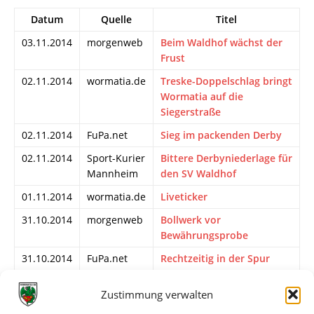
Datum
Quelle
Titel
03.11.2014
morgenweb
Beim Waldhof wächst der
Frust
02.11.2014
wormatia.de
Treske-Doppelschlag bringt
Wormatia auf die
Siegerstraße
02.11.2014
FuPa.net
Sieg im packenden Derby
02.11.2014
Sport-Kurier
Bittere Derbyniederlage für
Mannheim
den SV Waldhof
01.11.2014
wormatia.de
Liveticker
31.10.2014
morgenweb
Bollwerk vor
Bewährungsprobe
31.10.2014
FuPa.net
Rechtzeitig in der Spur
30.10.2014
Nibelungen
Die Statistik gegen den SV
Zustimmung verwalten
Kurier
Waldhof bedarf einer
positiveren Veränderung