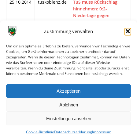
25.10.2014
tuskoblenz.de
TuS muss Rückschlag
hinnehmen: 0:2-
Niederlage gegen
Wormatia Worms
Zustimmung verwalten
25.10.2014
wormatia.de
Negativtrend gestoppt /
2:0-Sieg am Oberwerth
Um dir ein optimales Erlebnis zu bieten, verwenden wir Technologien wie
24.10.2014
Rhein Zeitung
TuS verpasst den
Cookies, um Geräteinformationen zu speichern und/oder darauf
"historischen" Dreierpack
zuzugreifen. Wenn du diesen Technologien zustimmst, können wir Daten
wie das Surfverhalten oder eindeutige IDs auf dieser Website
24.10.2014
FuPa.net
Wormatia gelingt
verarbeiten. Wenn du deine Zustimmung nicht erteilst oder zurückziehst,
verdienter 2:0-
können bestimmte Merkmale und Funktionen beeinträchtigt werden.
Auswärtserfolg
23.10.2014
Rhein Zeitung
TuS Koblenz kann jetzt
Akzeptieren
ein Zeichen setzen
Ablehnen
Einstellungen ansehen
Cookie-Richtlinie
Datenschutzerklärung
Impressum
© VfR Wormatia Worms