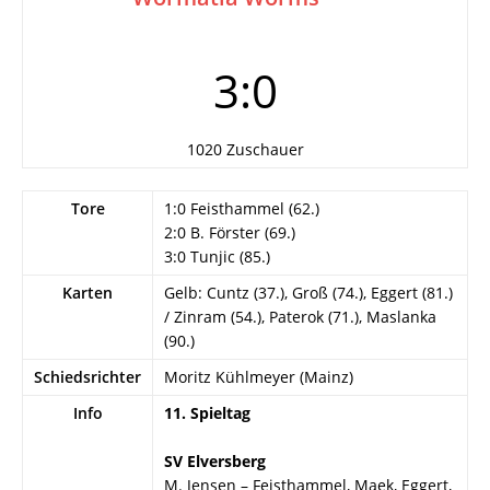
3:0
1020 Zuschauer
Tore
1:0 Feisthammel (62.)
2:0 B. Förster (69.)
3:0 Tunjic (85.)
Karten
Gelb: Cuntz (37.), Groß (74.), Eggert (81.)
/ Zinram (54.), Paterok (71.), Maslanka
(90.)
Schiedsrichter
Moritz Kühlmeyer (Mainz)
Info
11. Spieltag
SV Elversberg
M. Jensen – Feisthammel, Maek, Eggert,