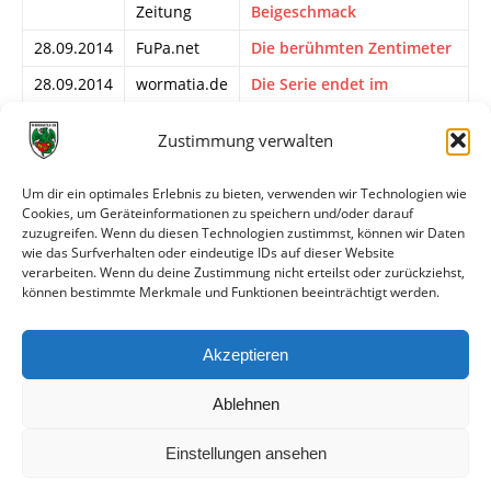
Zeitung
Beigeschmack
28.09.2014
FuPa.net
Die berühmten Zentimeter
28.09.2014
wormatia.de
Die Serie endet im
Spitzenspiel
Zustimmung verwalten
27.09.2014
Homepage
SVE setzt deutliches
SV
Ausrufezeichen gegen
Elversberg
Wormatia Worms
Um dir ein optimales Erlebnis zu bieten, verwenden wir Technologien wie
Cookies, um Geräteinformationen zu speichern und/oder darauf
27.09.2014
SRonline
SVE gewinnt klar gegen
zuzugreifen. Wenn du diesen Technologien zustimmst, können wir Daten
Worms
wie das Surfverhalten oder eindeutige IDs auf dieser Website
verarbeiten. Wenn du deine Zustimmung nicht erteilst oder zurückziehst,
26.09.2014
Saarbrücker
Kritik an eigener Leistung
können bestimmte Merkmale und Funktionen beeinträchtigt werden.
Zeitung
26.09.2014
FuPa.net
Vorfreude aufs
Akzeptieren
Spitzenspiel
Ablehnen
Einstellungen ansehen