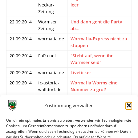
Neckar-
leer
Zeitung
22.09.2014
Wormser
Und dann geht die Party
Zeitung
ab…
21.09.2014
wormatia.de
Wormatia-Express nicht zu
stoppen
20.09.2014
FuPa.net
"Steht auf, wenn ihr
Wormser seid"
20.09.2014
wormatia.de
Liveticker
20.09.2014
fc-astoria-
Wormatia Worms eine
walldorf.de
Nummer zu groß
19.09.2014
Wormser
Wormatia Worms erwartet
Zustimmung verwalten
Zeitung
starken Aufsteiger Walldorf
19.09.2014
Nibelungen
Positive Serie soll auch
Um dir ein optimales Erlebnis zu bieten, verwenden wir Technologien wie
Kurier
gegen den starken
Cookies, um Geräteinformationen zu speichern und/oder darauf
Aufsteiger FC Astoria
zuzugreifen. Wenn du diesen Technologien zustimmst, können wir Daten
Walldorf bestehen bleiben
wie das Surfverhalten oder eindeutige IDs auf dieser Website