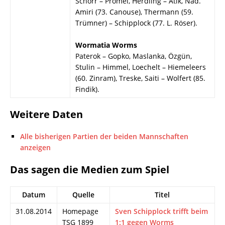
Schorr – Prömel, Herdling – Atik, Nad.
Amiri (73. Canouse), Thermann (59.
Trümner) – Schipplock (77. L. Röser).
Wormatia Worms
Paterok – Gopko, Maslanka, Özgün,
Stulin – Himmel, Loechelt – Hiemeleers
(60. Zinram), Treske, Saiti – Wolfert (85.
Findik).
Weitere Daten
Alle bisherigen Partien der beiden Mannschaften
anzeigen
Das sagen die Medien zum Spiel
Datum
Quelle
Titel
31.08.2014
Homepage
Sven Schipplock trifft beim
TSG 1899
1:1 gegen Worms