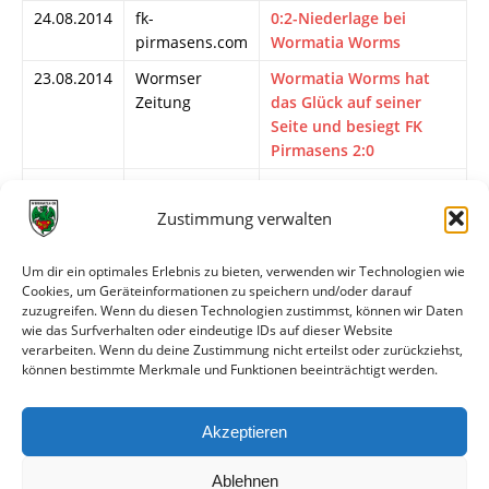
24.08.2014
fk-
0:2-Niederlage bei
pirmasens.com
Wormatia Worms
23.08.2014
Wormser
Wormatia Worms hat
Zeitung
das Glück auf seiner
Seite und besiegt FK
Pirmasens 2:0
23.08.2014
wormatia.de
Liveticker
Zustimmung verwalten
23.08.2014
Nibelungen
Ja ist denn schon
Kurier
Backfischfest!
Um dir ein optimales Erlebnis zu bieten, verwenden wir Technologien wie
22.08.2014
Wormser
Wiederholung
Cookies, um Geräteinformationen zu speichern und/oder darauf
Zeitung
erwünscht
zuzugreifen. Wenn du diesen Technologien zustimmst, können wir Daten
wie das Surfverhalten oder eindeutige IDs auf dieser Website
22.08.2014
Nibelungen
Nach fast sieben Jahren
verarbeiten. Wenn du deine Zustimmung nicht erteilst oder zurückziehst,
Kurier
geht es gegen den FK
können bestimmte Merkmale und Funktionen beeinträchtigt werden.
Pirmasens um Punkte
20.08.2014
wormatia.de
Zu Gast in der EWR-
Akzeptieren
Arena: FK Pirmasens
Ablehnen