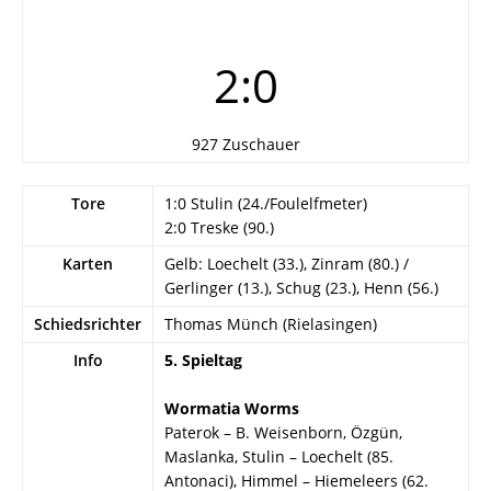
2:0
927 Zuschauer
Tore
1:0 Stulin (24./Foulelfmeter)
2:0 Treske (90.)
Karten
Gelb: Loechelt (33.), Zinram (80.) /
Gerlinger (13.), Schug (23.), Henn (56.)
Schiedsrichter
Thomas Münch (Rielasingen)
Info
5. Spieltag
Wormatia Worms
Paterok – B. Weisenborn, Özgün,
Maslanka, Stulin – Loechelt (85.
Antonaci), Himmel – Hiemeleers (62.