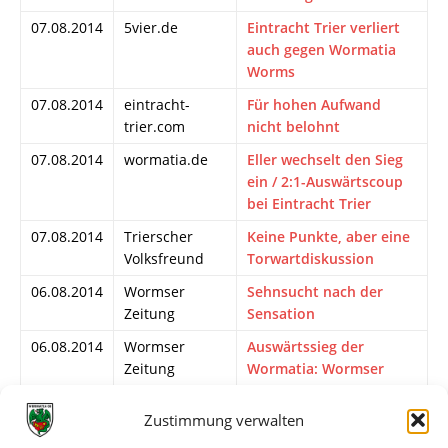
07.08.2014
5vier.de
Eintracht Trier verliert
auch gegen Wormatia
Worms
07.08.2014
eintracht-
Für hohen Aufwand
trier.com
nicht belohnt
07.08.2014
wormatia.de
Eller wechselt den Sieg
ein / 2:1-Auswärtscoup
bei Eintracht Trier
07.08.2014
Trierscher
Keine Punkte, aber eine
Volksfreund
Torwartdiskussion
06.08.2014
Wormser
Sehnsucht nach der
Zeitung
Sensation
06.08.2014
Wormser
Auswärtssieg der
Zeitung
Wormatia: Wormser
gewinnen zum ersten
Mal seit 28 Jahren im
Zustimmung verwalten
Trierer Moselstadion