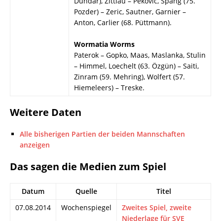
Dündar), Zittlau – Pekovic, Spang (75.
Pozder) – Zeric, Sautner, Garnier –
Anton, Carlier (68. Püttmann).
Wormatia Worms
Paterok – Gopko, Maas, Maslanka, Stulin
– Himmel, Loechelt (63. Özgün) – Saiti,
Zinram (59. Mehring), Wolfert (57.
Hiemeleers) – Treske.
Weitere Daten
Alle bisherigen Partien der beiden Mannschaften
anzeigen
Das sagen die Medien zum Spiel
Datum
Quelle
Titel
07.08.2014
Wochenspiegel
Zweites Spiel, zweite
Niederlage für SVE