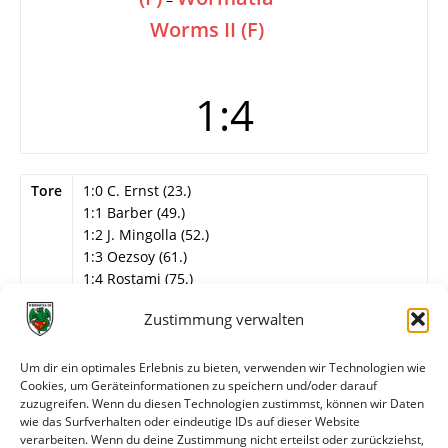
Worms II (F)
1:4
Tore
1:0 C. Ernst (23.)
1:1 Barber (49.)
1:2 J. Mingolla (52.)
1:3 Oezsoy (61.)
1:4 Rostami (75.)
Info
21. Spieltag
Zustimmung verwalten
Wormatia Worms II
Um dir ein optimales Erlebnis zu bieten, verwenden wir Technologien wie
Siemann – Hofmann, Schwickert, Barber,
Cookies, um Geräteinformationen zu speichern und/oder darauf
Heiderich, Walper, Rostami, J. Mingolla, D.
zuzugreifen. Wenn du diesen Technologien zustimmst, können wir Daten
Mingolla, M. Mingolla, Oezsoy.
wie das Surfverhalten oder eindeutige IDs auf dieser Website
verarbeiten. Wenn du deine Zustimmung nicht erteilst oder zurückziehst,