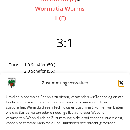
Wormatia Worms
II (F)
3:1
Tore
1:0 Schäfer (50.)
2:0 Schäfer (55.)
3:0 Paul (65.)
Zustimmung verwalten
3:1 Dexler (66.)
Info
Wormatia Worma II
Um dir ein optimales Erlebnis zu bieten, verwenden wir Technologien wie
Siemann – Hofmann, Schwickert, Barber,
Cookies, um Geräteinformationen zu speichern und/oder darauf
Heiderich, Kutscher, Forell, Rostami, Dexler,
zuzugreifen. Wenn du diesen Technologien zustimmst, können wir Daten
Egger, Oezsoy.
wie das Surfverhalten oder eindeutige IDs auf dieser Website
verarbeiten. Wenn du deine Zustimmung nicht erteilst oder zurückziehst,
können bestimmte Merkmale und Funktionen beeinträchtigt werden.
Weitere Daten