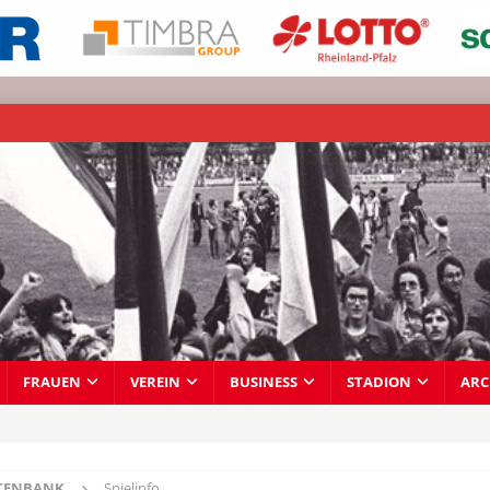
FRAUEN
VEREIN
BUSINESS
STADION
ARC
TENBANK
Spielinfo