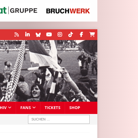
HIV
FANS
TICKETS
SHOP