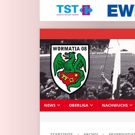
NEWS
OBERLIGA
NACHWUCHS
STARTSEITE
ARCHIV
ERGEBNISDA