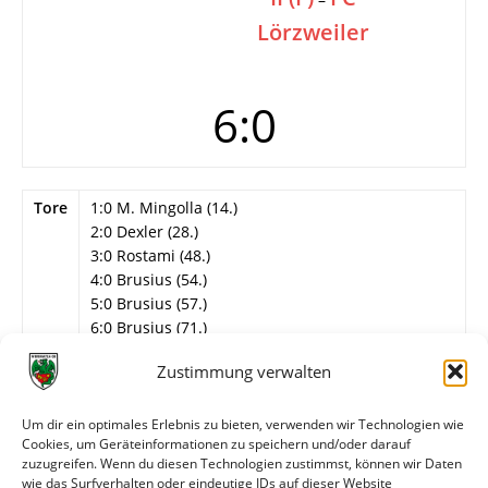
Lörzweiler
6:0
Tore
1:0 M. Mingolla (14.)
2:0 Dexler (28.)
3:0 Rostami (48.)
4:0 Brusius (54.)
5:0 Brusius (57.)
6:0 Brusius (71.)
Info
17. Spieltag
Zustimmung verwalten
Wormatia Worms II
Um dir ein optimales Erlebnis zu bieten, verwenden wir Technologien wie
Siemann – Hofmann, Schwickert, Streich,
Cookies, um Geräteinformationen zu speichern und/oder darauf
Heiderich, Walper, Rostami, Dexler, J. Mingolla, M.
zuzugreifen. Wenn du diesen Technologien zustimmst, können wir Daten
Mingolla (79. verletzt raus), Oezsoy (46. Brusius).
wie das Surfverhalten oder eindeutige IDs auf dieser Website