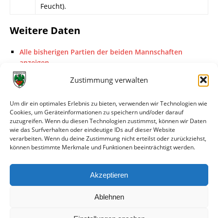
Feucht).
Weitere Daten
Alle bisherigen Partien der beiden Mannschaften
anzeigen
Zustimmung verwalten
Das sagen die Medien zum Spiel
Um dir ein optimales Erlebnis zu bieten, verwenden wir Technologien wie
Datum
Quelle
Titel
Cookies, um Geräteinformationen zu speichern und/oder darauf
zuzugreifen. Wenn du diesen Technologien zustimmst, können wir Daten
15.01.2014
Nibelungen
Licht und Schatten beim 1.
wie das Surfverhalten oder eindeutige IDs auf dieser Website
Kurier
Vorbereitungsspiel des VfR
verarbeiten. Wenn du deine Zustimmung nicht erteilst oder zurückziehst,
Wormatia Worms
können bestimmte Merkmale und Funktionen beeinträchtigt werden.
12.01.2014
Wormser
Worms schlägt zu:
Zeitung
Wormatia gewinnt gegen
Akzeptieren
Gau-Odernheim mit 5:0
Ablehnen