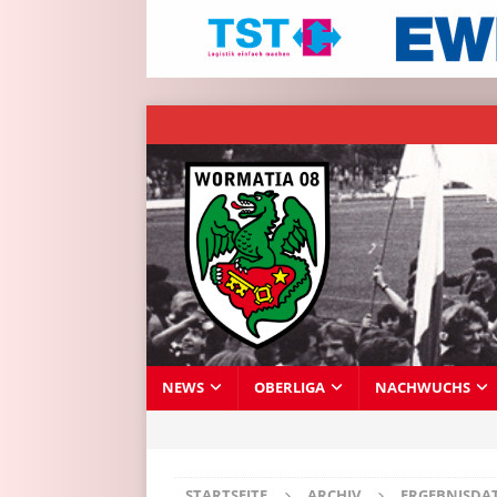
NEWS
OBERLIGA
NACHWUCHS
STARTSEITE
ARCHIV
ERGEBNISDA