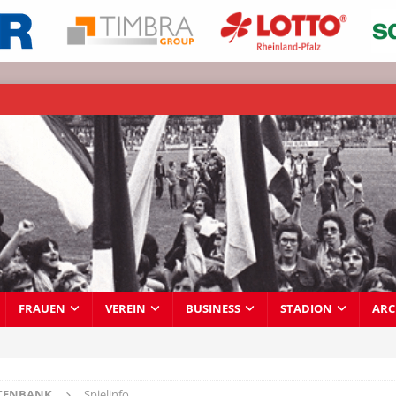
FRAUEN
VEREIN
BUSINESS
STADION
ARC
TENBANK
Spielinfo