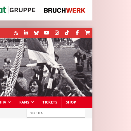
HIV
FANS
TICKETS
SHOP