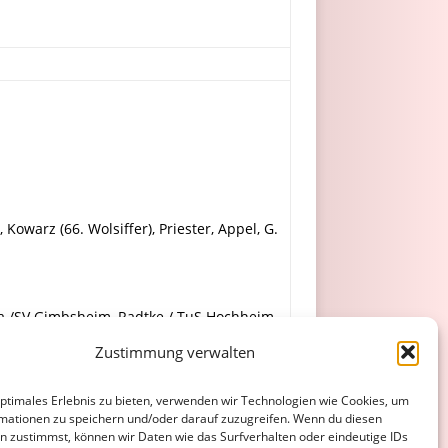
Kowarz (66. Wolsiffer), Priester, Appel, G.
la /SV Gimbsheim, Radtke / TuS Hochheim,
im), Bauer / ASV Nibelungen, Mucha / TuS
Zustimmung verwalten
belungen (78. Riha / FSV Abenheim).
optimales Erlebnis zu bieten, verwenden wir Technologien wie Cookies, um
mationen zu speichern und/oder darauf zuzugreifen. Wenn du diesen
n zustimmst, können wir Daten wie das Surfverhalten oder eindeutige IDs