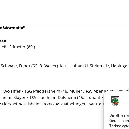
re Wormatia"
sse
ießt Elfmeter (89.)
chwarz, Funck (66. B. Weiler), Kaul, Lubanski, Steinmetz, Hebinger, 
– Wolsiffer / TSG Pfeddersheim (46. Müller / FSV Abenheim), Sowu
sheim, Kläger / TSV Flörsheim-Dalsheim (46. Frühauf / SV Gimbshe
 Flörsheim-Dalsheim, Roos / ASV Nibelungen, Sackreuther / ASV Ni
Um dir ein 
Geräteinfor
Technologie